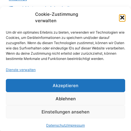
IT und Netzwerksicherheit
Cookie-Zustimmung
Leben
verwalten
Recht
Um dir ein optimales Erlebnis zu bieten, verwenden wir Technologien wie
Recht und Justiz
Cookies, um Geräteinformationen zu speichern und/oder darauf
zuzugreifen. Wenn du diesen Technologien zustimmst, können wir Daten
Reisen
wie das Surfverhalten oder eindeutige IDs auf dieser Website verarbeiten.
Wenn du deine Zustimmung nicht erteilst oder zurückziehst, können
sachsen
bestimmte Merkmale und Funktionen beeinträchtigt werden.
sonstiges
Dienste verwalten
Uncategorized
Akzeptieren
Wirtschaft
Wohnen
Ablehnen
Einstellungen ansehen
© 2026 BitBlog
• Erstellt mit
GeneratePress
Datenschutz
Impressum