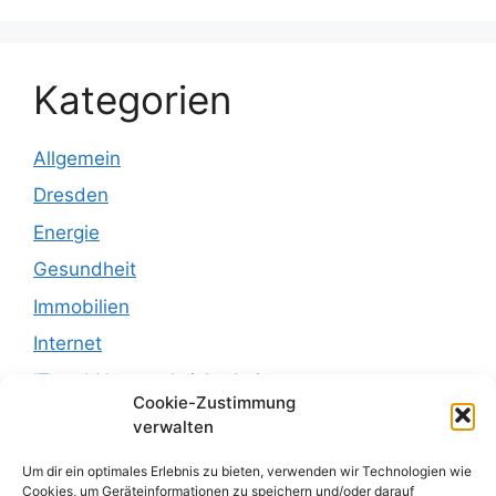
Kategorien
Allgemein
Dresden
Energie
Gesundheit
Immobilien
Internet
IT und Netzwerksicherheit
Cookie-Zustimmung
Leben
verwalten
Recht
Um dir ein optimales Erlebnis zu bieten, verwenden wir Technologien wie
Recht und Justiz
Cookies, um Geräteinformationen zu speichern und/oder darauf