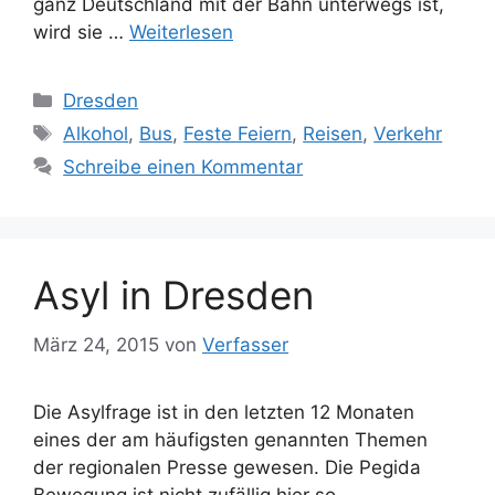
ganz Deutschland mit der Bahn unterwegs ist,
wird sie …
Weiterlesen
Kategorien
Dresden
Schlagwörter
Alkohol
,
Bus
,
Feste Feiern
,
Reisen
,
Verkehr
Schreibe einen Kommentar
Asyl in Dresden
März 24, 2015
von
Verfasser
Die Asylfrage ist in den letzten 12 Monaten
eines der am häufigsten genannten Themen
der regionalen Presse gewesen. Die Pegida
Bewegung ist nicht zufällig hier so