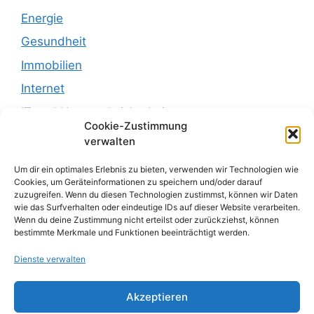
Energie
Gesundheit
Immobilien
Internet
IT und Netzwerksicherheit
Cookie-Zustimmung
Leben
verwalten
Recht
Um dir ein optimales Erlebnis zu bieten, verwenden wir Technologien wie
Recht und Justiz
Cookies, um Geräteinformationen zu speichern und/oder darauf
zuzugreifen. Wenn du diesen Technologien zustimmst, können wir Daten
Reisen
wie das Surfverhalten oder eindeutige IDs auf dieser Website verarbeiten.
Wenn du deine Zustimmung nicht erteilst oder zurückziehst, können
sachsen
bestimmte Merkmale und Funktionen beeinträchtigt werden.
sonstiges
Dienste verwalten
Uncategorized
Akzeptieren
Wirtschaft