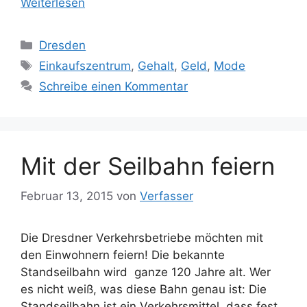
Weiterlesen
Kategorien
Dresden
Schlagwörter
Einkaufszentrum
,
Gehalt
,
Geld
,
Mode
Schreibe einen Kommentar
Mit der Seilbahn feiern
Februar 13, 2015
von
Verfasser
Die Dresdner Verkehrsbetriebe möchten mit
den Einwohnern feiern! Die bekannte
Standseilbahn wird ganze 120 Jahre alt. Wer
es nicht weiß, was diese Bahn genau ist: Die
Standseilbahn ist ein Verkehrsmittel, dass fest