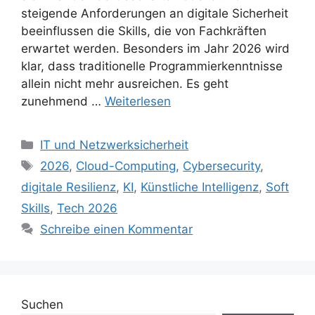
steigende Anforderungen an digitale Sicherheit
beeinflussen die Skills, die von Fachkräften
erwartet werden. Besonders im Jahr 2026 wird
klar, dass traditionelle Programmierkenntnisse
allein nicht mehr ausreichen. Es geht
zunehmend …
Weiterlesen
Kategorien
IT und Netzwerksicherheit
Schlagwörter
2026
,
Cloud-Computing
,
Cybersecurity
,
digitale Resilienz
,
KI
,
Künstliche Intelligenz
,
Soft
Skills
,
Tech 2026
Schreibe einen Kommentar
Suchen