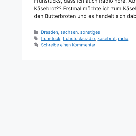
Frühstücks, dass ich auch Radio höre. A
Käsebrot?? Erstmal möchte ich zum Käseb
den Butterbroten und es handelt sich da
Kategorien
Dresden
,
sachsen
,
sonstiges
Schlagwörter
frühstück
,
frühstücksradio
,
käsebrot
,
radio
Schreibe einen Kommentar