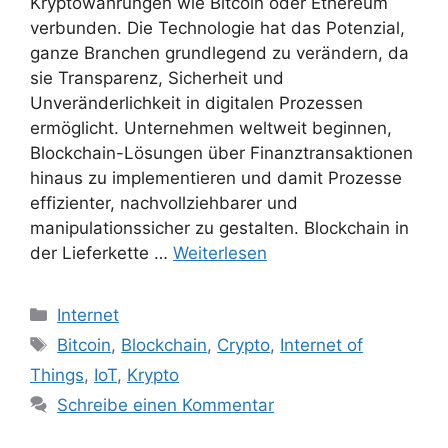
Kryptowährungen wie Bitcoin oder Ethereum
verbunden. Die Technologie hat das Potenzial,
ganze Branchen grundlegend zu verändern, da
sie Transparenz, Sicherheit und
Unveränderlichkeit in digitalen Prozessen
ermöglicht. Unternehmen weltweit beginnen,
Blockchain-Lösungen über Finanztransaktionen
hinaus zu implementieren und damit Prozesse
effizienter, nachvollziehbarer und
manipulationssicher zu gestalten. Blockchain in
der Lieferkette …
Weiterlesen
Kategorien
Internet
Schlagwörter
Bitcoin
,
Blockchain
,
Crypto
,
Internet of
Things
,
IoT
,
Krypto
Schreibe einen Kommentar