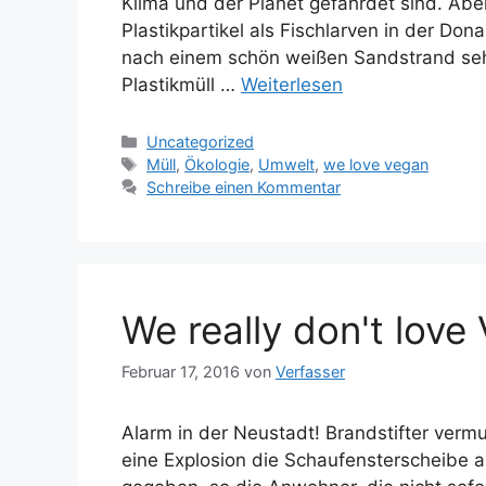
Klima und der Planet gefährdet sind. Abe
Plastikpartikel als Fischlarven in der Do
nach einem schön weißen Sandstrand seh
Plastikmüll …
Weiterlesen
Kategorien
Uncategorized
Schlagwörter
Müll
,
Ökologie
,
Umwelt
,
we love vegan
Schreibe einen Kommentar
We really don't love
Februar 17, 2016
von
Verfasser
Alarm in der Neustadt! Brandstifter vermu
eine Explosion die Schaufensterscheibe a