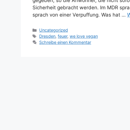
gegeben, so die Anwohner, die nicht sof
Sicherheit gebracht werden. Im MDR spra
sprach von einer Verpuffung. Was hat …
W
Kategorien
Uncategorized
Schlagwörter
Dresden
,
feuer
,
we love vegan
Schreibe einen Kommentar