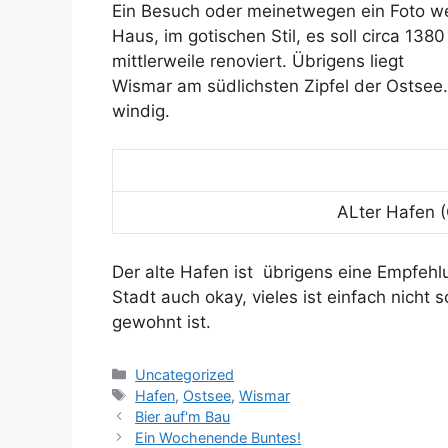
Ein Besuch oder meinetwegen ein Foto wert
Haus, im gotischen Stil, es soll circa 138
mittlerweile renoviert. Übrigens liegt
Wismar am südlichsten Zipfel der Ostsee.
windig.
ALter Hafen 
Der alte Hafen ist übrigens eine Empfehlun
Stadt auch okay, vieles ist einfach nich
gewohnt ist.
Kategorien
Uncategorized
Schlagwörter
Hafen
,
Ostsee
,
Wismar
Bier auf'm Bau
Ein Wochenende Buntes!