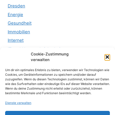
Dresden
Energie
Gesundheit
Immobilien
Internet
IT und Netzwerksicherheit
Cookie-Zustimmung
Leben
verwalten
Recht
Um dir ein optimales Erlebnis zu bieten, verwenden wir Technologien wie
Recht und Justiz
Cookies, um Geräteinformationen zu speichern und/oder darauf
zuzugreifen. Wenn du diesen Technologien zustimmst, können wir Daten
Reisen
wie das Surfverhalten oder eindeutige IDs auf dieser Website verarbeiten.
Wenn du deine Zustimmung nicht erteilst oder zurückziehst, können
sachsen
bestimmte Merkmale und Funktionen beeinträchtigt werden.
sonstiges
Dienste verwalten
Uncategorized