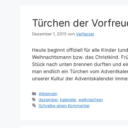
Türchen der Vorfre
Dezember 1, 2015
von
Verfasser
Heute beginnt offiziell für alle Kinder (
Weihnachtsmann bzw. das Christkind. Frü
Stück nach unten brennen durften und e
man endlich ein Türchen vom Adventkalen
unserer Kultur der Adventskalender imm
Kategorien
Allgemein
Schlagwörter
dezember
,
kalender
,
weihnachten
Schreibe einen Kommentar