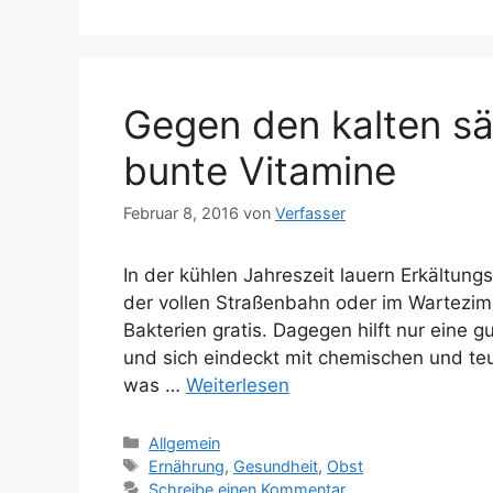
Gegen den kalten sä
bunte Vitamine
Februar 8, 2016
von
Verfasser
In der kühlen Jahreszeit lauern Erkältung
der vollen Straßenbahn oder im Wartezimm
Bakterien gratis. Dagegen hilft nur eine 
und sich eindeckt mit chemischen und teu
was …
Weiterlesen
Kategorien
Allgemein
Schlagwörter
Ernährung
,
Gesundheit
,
Obst
Schreibe einen Kommentar