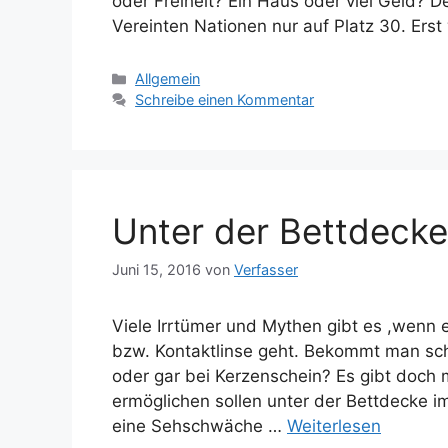
oder Freiheit? Ein Haus oder viel Geld? D
Vereinten Nationen nur auf Platz 30. Erst 
Kategorien
Allgemein
Schreibe einen Kommentar
Unter der Bettdecke
Juni 15, 2016
von
Verfasser
Viele Irrtümer und Mythen gibt es ,wenn 
bzw. Kontaktlinse geht. Bekommt man s
oder gar bei Kerzenschein? Es gibt doch 
ermöglichen sollen unter der Bettdecke i
eine Sehschwäche …
Weiterlesen