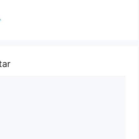
…
tar