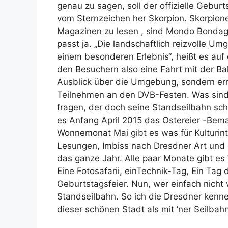
genau zu sagen, soll der offizielle Gebur
vom Sternzeichen her Skorpion. Skorpione,
Magazinen zu lesen , sind Mondo Bondage
passt ja. „Die landschaftlich reizvolle U
einem besonderen Erlebnis“, heißt es a
den Besuchern also eine Fahrt mit der Ba
Ausblick über die Umgebung, sondern er
Teilnehmen an den DVB-Festen. Was sind 
fragen, der doch seine Standseilbahn sc
es Anfang April 2015 das Ostereier -Bema
Wonnemonat Mai gibt es was für Kulturin
Lesungen, Imbiss nach Dresdner Art und da
das ganze Jahr. Alle paar Monate gibt es 
Eine Fotosafarii, einTechnik-Tag, Ein Tag
Geburtstagsfeier. Nun, wer einfach nicht 
Standseilbahn. So ich die Dresdner kenne
dieser schönen Stadt als mit ’ner Seilba