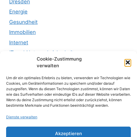
Dresden
Energie
Gesundheit
Immobilien
Internet
IT und Netzwerksicherheit
Cookie-Zustimmung
Leben
verwalten
Recht
Um dir ein optimales Erlebnis zu bieten, verwenden wir Technologien wie
Recht und Justiz
Cookies, um Geräteinformationen zu speichern und/oder darauf
zuzugreifen. Wenn du diesen Technologien zustimmst, können wir Daten
Reisen
wie das Surfverhalten oder eindeutige IDs auf dieser Website verarbeiten.
Wenn du deine Zustimmung nicht erteilst oder zurückziehst, können
sachsen
bestimmte Merkmale und Funktionen beeinträchtigt werden.
sonstiges
Dienste verwalten
Uncategorized
Akzeptieren
Wirtschaft