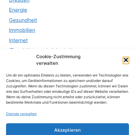
Energie
Gesundheit
Immobilien
Internet
IT und Netzwerksicherheit
Cookie-Zustimmung
Leben
verwalten
Recht
Um dir ein optimales Erlebnis zu bieten, verwenden wir Technologien wie
Recht und Justiz
Cookies, um Geräteinformationen zu speichern und/oder darauf
zuzugreifen. Wenn du diesen Technologien zustimmst, können wir Daten
Reisen
wie das Surfverhalten oder eindeutige IDs auf dieser Website verarbeiten.
Wenn du deine Zustimmung nicht erteilst oder zurückziehst, können
sachsen
bestimmte Merkmale und Funktionen beeinträchtigt werden.
sonstiges
Dienste verwalten
Uncategorized
Akzeptieren
Wirtschaft