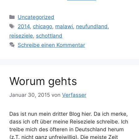
Kategorien
Uncategorized
Schlagwörter
2014
,
chicago
,
malawi
,
neufundland
,
reiseziele
,
schottland
Schreibe einen Kommentar
Worum gehts
Januar 30, 2015
von
Verfasser
Das ist nun mein dritter Blog hier. Da ich merke,
dass ich oft über meine Reiseziele schreibe. Ich
treibe mich des öfteren in Deutschland herum
(z.T. nicht ganz unfreiwillig). Die meiste Zeit