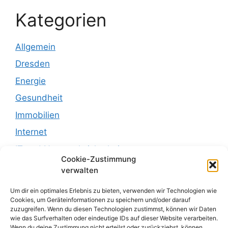
Kategorien
Allgemein
Dresden
Energie
Gesundheit
Immobilien
Internet
IT und Netzwerksicherheit
Cookie-Zustimmung
Leben
verwalten
Recht
Um dir ein optimales Erlebnis zu bieten, verwenden wir Technologien wie
Recht und Justiz
Cookies, um Geräteinformationen zu speichern und/oder darauf
zuzugreifen. Wenn du diesen Technologien zustimmst, können wir Daten
Reisen
wie das Surfverhalten oder eindeutige IDs auf dieser Website verarbeiten.
Wenn du deine Zustimmung nicht erteilst oder zurückziehst, können