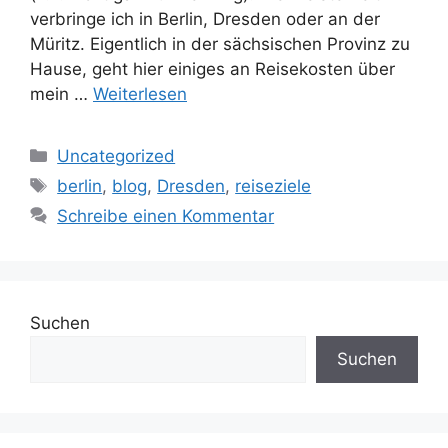
verbringe ich in Berlin, Dresden oder an der
Müritz. Eigentlich in der sächsischen Provinz zu
Hause, geht hier einiges an Reisekosten über
mein …
Weiterlesen
Kategorien
Uncategorized
Schlagwörter
berlin
,
blog
,
Dresden
,
reiseziele
Schreibe einen Kommentar
Suchen
Suchen