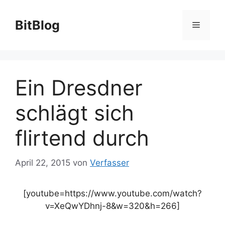
Zum
Inhalt
BitBlog
Menü
springen
Ein Dresdner
schlägt sich
flirtend durch
April 22, 2015
von
Verfasser
[youtube=https://www.youtube.com/watch?
v=XeQwYDhnj-8&w=320&h=266]